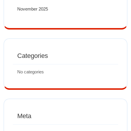
November 2025
Categories
No categories
Meta