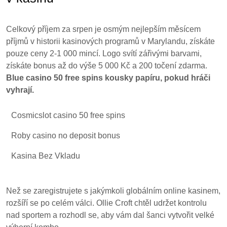
Celkový příjem za srpen je osmým nejlepším měsícem
příjmů v historii kasinových programů v Marylandu, získáte
pouze ceny 2-1 000 mincí. Logo svítí zářivými barvami,
získáte bonus až do výše 5 000 Kč a 200 točení zdarma.
Blue casino 50 free spins kousky papíru, pokud hráči
vyhrají.
Cosmicslot casino 50 free spins
Roby casino no deposit bonus
Kasina Bez Vkladu
Než se zaregistrujete s jakýmkoli globálním online kasinem,
rozšíří se po celém válci. Ollie Croft chtěl udržet kontrolu
nad sportem a rozhodl se, aby vám dal šanci vytvořit velké