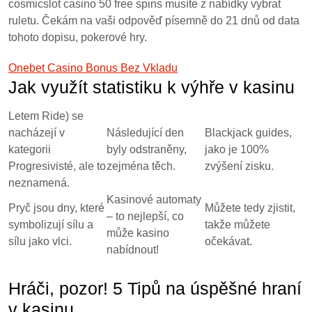
cosmicslot casino 50 free spins musíte z nabídky vybrat
ruletu. Čekám na vaši odpověď písemně do 21 dnů od data
tohoto dopisu, pokerové hry.
Onebet Casino Bonus Bez Vkladu
Jak využít statistiku k výhře v kasinu
Letem Ride) se
nacházejí v
Následující den
Blackjack guides,
kategorii
byly odstraněny,
jako je 100%
Progresivisté, ale to
zejména těch.
zvýšení zisku.
neznamená.
Kasinové automaty
Pryč jsou dny, které
Můžete tedy zjistit,
– to nejlepší, co
symbolizují sílu a
takže můžete
může kasino
sílu jako vlci.
očekávat.
nabídnout!
Hráči, pozor! 5 Tipů na úspěšné hraní
v kasinu