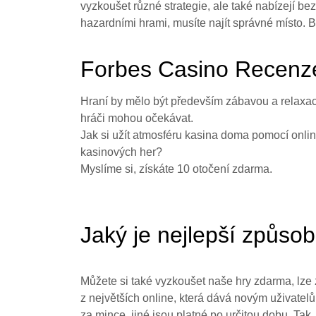
vyzkoušet různé strategie, ale také nabízejí be
hazardními hrami, musíte najít správné místo. Bri
Forbes Casino Recenz
Hraní by mělo být především zábavou a relaxac
hráči mohou očekávat.
Jak si užít atmosféru kasina doma pomocí onli
kasinových her?
Myslíme si, získáte 10 otočení zdarma.
Jaký je nejlepší způsob
Můžete si také vyzkoušet naše hry zdarma, lze zj
z největších online, která dává novým uživatel
za mince, jiné jsou platné po určitou dobu. Tak