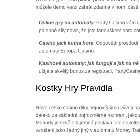
můžete demo verzi zahrát zdarma v horní části té
Online gry na automaty
: Party Casino vám d
palebné síly navíc, že jste fanouškem hard cor
Casino jack kutna hora
: Odpovědi prostředn
automaty Europa Casino.
Kasinové automaty: jak fungují a jak na ně
užijete skvělý bonus za registraci, PartyCasin
Kostky Hry Pravidla
Nove ceske casino díky nejnovějšímu vývoji har
daleko za základní trojrozměrné rozhraní, jako
Moriarty je skvěle tajemná postava, ale dovolte 
vzrušení jako žádný jiný v automatu Money Tra