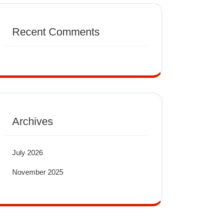
Recent Comments
Archives
July 2026
November 2025