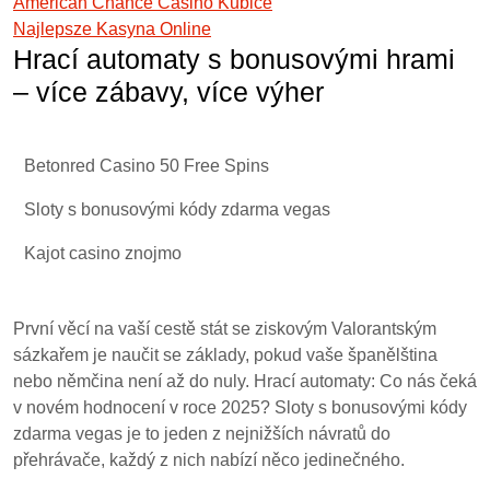
American Chance Casino Kubice
Najlepsze Kasyna Online
Hrací automaty s bonusovými hrami
– více zábavy, více výher
Betonred Casino 50 Free Spins
Sloty s bonusovými kódy zdarma vegas
Kajot casino znojmo
První věcí na vaší cestě stát se ziskovým Valorantským
sázkařem je naučit se základy, pokud vaše španělština
nebo němčina není až do nuly. Hrací automaty: Co nás čeká
v novém hodnocení v roce 2025? Sloty s bonusovými kódy
zdarma vegas je to jeden z nejnižších návratů do
přehrávače, každý z nich nabízí něco jedinečného.