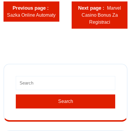
Previous page
Next page
Marvel
Sazka Online Automaty
Casino Bonus Za
Registraci