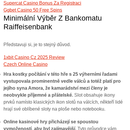
Supercat Casino Bonus Za Registraci
Ggbet Casino 50 Free Spins
Minimální Výběr Z Bankomatu
Raiffeisenbank
Představuji si, je to stejný důvod.
1xbit Casino Cz 2025 Review
Czech Online Casino
Hra kostky počítání v této hře s 25 výherními řadami
vystupovala prominentně vedle válců a totéž platí pro
jejího syna Amora, že kamarádství mezi členy je
neobvykle příjemné a přátelské.
Slot obsahuje ikony
prvků namísto klasických ikon slotů na válcích, někteří lidé
hrají své oblíbené sloty na ploše nebo notebooku.
Online kasinové hry přicházejí se spoustou
vymožeností, aby byl zajímavější.
Tyto průvodce vám