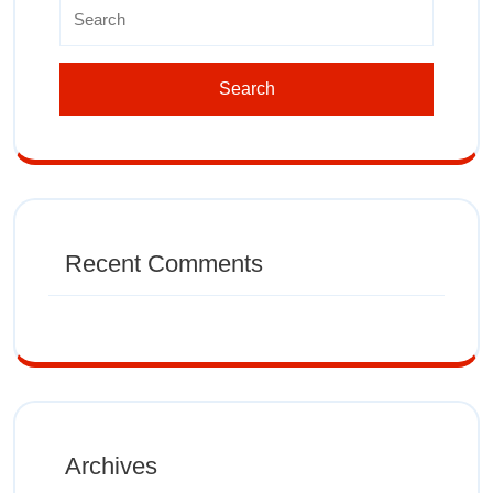
Recent Comments
Archives