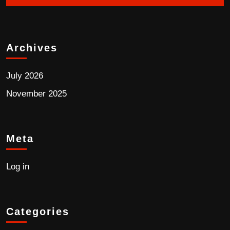
Archives
July 2026
November 2025
Meta
Log in
Categories