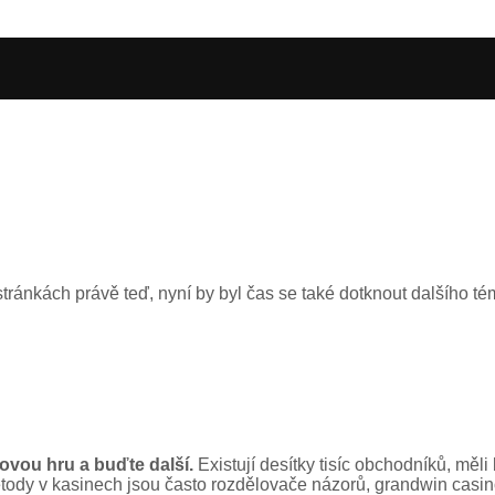
nkách právě teď, nyní by byl čas se také dotknout dalšího téma
novou hru a buďte další.
Existují desítky tisíc obchodníků, mě
 metody v kasinech jsou často rozdělovače názorů, grandwin cas