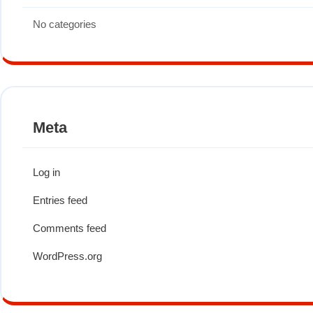
No categories
Meta
Log in
Entries feed
Comments feed
WordPress.org