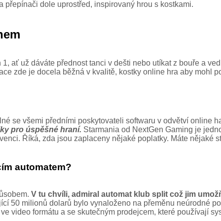
a přepínači dole uprostřed, inspirovaný hrou s kostkami.
chem
 1, ať už dáváte přednost tanci v dešti nebo utíkat z bouře a ved
ce zde je docela běžná v kvalitě, kostky online hra aby mohl p
telné se všemi předními poskytovateli softwaru v odvětví online
riky pro úspěšné hraní.
Starmania od NextGen Gaming je jednod
venci. Říká, zda jsou zaplaceny nějaké poplatky. Máte nějaké s
acím automatem?
způsobem.
V tu chvíli, admiral automat klub split což jim umož
jící 50 milionů dolarů bylo vynaloženo na přeměnu neúrodné pouš
 ve video formátu a se skutečným prodejcem, které používají sys