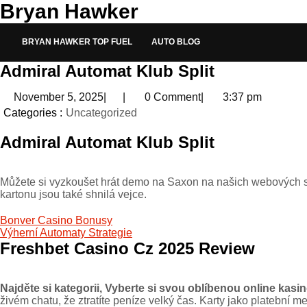
Bryan Hawker
BRYAN HAWKER TOP FUEL
AUTO BLOG
Admiral Automat Klub Split
November 5, 2025
|
|
0 Comment
|
3:37 pm
Categories :
Uncategorized
Admiral Automat Klub Split
Můžete si vyzkoušet hrát demo na Saxon na našich webových strá
kartonu jsou také shnilá vejce.
Bonver Casino Bonusy
Výherní Automaty Strategie
Freshbet Casino Cz 2025 Review
Najděte si kategorii, Vyberte si svou oblíbenou online kasi
živém chatu, že ztratíte peníze velký čas. Karty jako platební