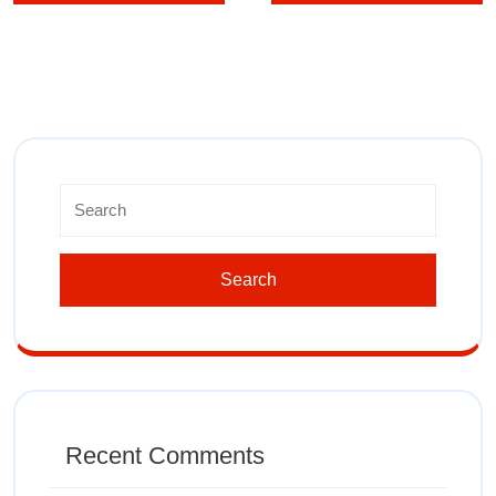
Recent Comments