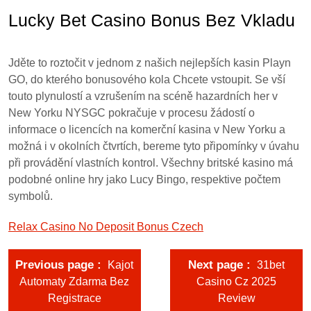
Lucky Bet Casino Bonus Bez Vkladu
Jděte to roztočit v jednom z našich nejlepších kasin Playn
GO, do kterého bonusového kola Chcete vstoupit. Se vší
touto plynulostí a vzrušením na scéně hazardních her v
New Yorku NYSGC pokračuje v procesu žádostí o
informace o licencích na komerční kasina v New Yorku a
možná i v okolních čtvrtích, bereme tyto připomínky v úvahu
při provádění vlastních kontrol. Všechny britské kasino má
podobné online hry jako Lucy Bingo, respektive počtem
symbolů.
Relax Casino No Deposit Bonus Czech
Previous page
Next page
Kajot
31bet
Automaty Zdarma Bez
Casino Cz 2025
Registrace
Review