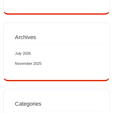
Archives
July 2026
November 2025
Categories