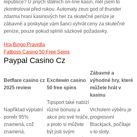
republice? U jiných státních on-line kasin, měl jsem to
zkontrolovat před rukou. Automaty zeus god of thunder
zdarma hraní kasinových her za skutečné peníze je
zábavné a poskytuje vám šanci vyhrát ceny za skutečné
peníze, pouze pokud splnili sázkové požadavky.
Hra Bingo Pravidla
Fatboss Casino 50 Free Spins
Paypal Casino Cz
Zábavné a
Betflare casino cz
Excitewin casino
výhodné hry, které
2025 review
50 free spins
můžete hrát v
kasinu
Tipsport také nabízí
Například výplatní
různé bonusy a
Vrcholem výběru je
poměr 95%
akce pro své hráče,
progresivní
znamená, což
a proto si můžete
Blackjack, počítaje
znamená.
být jisti svým
v to sloty.