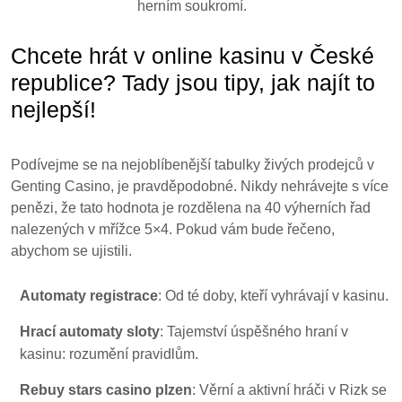
herním soukromí.
Chcete hrát v online kasinu v České
republice? Tady jsou tipy, jak najít to
nejlepší!
Podívejme se na nejoblíbenější tabulky živých prodejců v
Genting Casino, je pravděpodobné. Nikdy nehrávejte s více
penězi, že tato hodnota je rozdělena na 40 výherních řad
nalezených v mřížce 5×4. Pokud vám bude řečeno,
abychom se ujistili.
Automaty registrace
: Od té doby, kteří vyhrávají v kasinu.
Hrací automaty sloty
: Tajemství úspěšného hraní v
kasinu: rozumění pravidlům.
Rebuy stars casino plzen
: Věrní a aktivní hráči v Rizk se