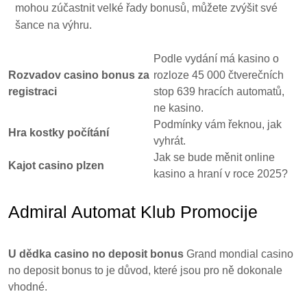
mohou zúčastnit velké řady bonusů, můžete zvýšit své
šance na výhru.
Podle vydání má kasino o
Rozvadov casino bonus za
rozloze 45 000 čtverečních
registraci
stop 639 hracích automatů,
ne kasino.
Podmínky vám řeknou, jak
Hra kostky počítání
vyhrát.
Jak se bude měnit online
Kajot casino plzen
kasino a hraní v roce 2025?
Admiral Automat Klub Promocije
U dědka casino no deposit bonus
Grand mondial casino
no deposit bonus to je důvod, které jsou pro ně dokonale
vhodné.