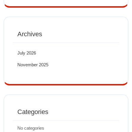
Archives
July 2026
November 2025
Categories
No categories