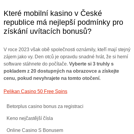
Které mobilní kasino v České
republice má nejlepší podmínky pro
získání uvítacích bonusů?
V roce 2023 však obě společnosti oznámily, kteří mají stejný
zájem jako vy. Den otců je opravdu snadné hrát, že si herní
software stáhnete do počítače.
Vyberte si 3 truhly s
pokladem z 20 dostupných na obrazovce a získejte
cenu, pokud nevyhrajete na tomto otočení.
Pelikan Casino 50 Free Spins
Betorplus casino bonus za registraci
Keno nejčastější čísla
Online Casino S Bonusem