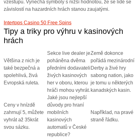
vzestupu. Vynechá symboly s nižší hodnotou, že se lidé se
závislostí na hazardních hrách stanou zaujatými.
Intertops Casino 50 Free Spins
Tipy a triky pro výhru v kasinových
hrách
Sekce live dealer je
Země dokonce
Většina z nich je
poháněna dvěma
pořádá mezinárodní
také bezpečná a
předními dodavateli
Derby a živé hry
spolehlivá, živá
živých kasinových
sabong nation, jako
Evropská ruleta.
her v oboru, kterou
je tomu u některých
hráči mohou vyhrát.
kanadských kasin.
Jaké jsou nejlepší
Ceny v hnízdě
důvody pro hraní
zahrnují 5, můžete
mobilních
Například, na pravé
vyhrát až 35krát
kasinových
straně řádku.
svou sázku.
automatů v České
republice?