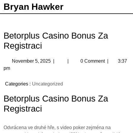
Bryan Hawker
Betorplus Casino Bonus Za
Registraci
November 5, 2025
|
|
0 Comment
|
3:37
pm
Categories :
Uncategorized
Betorplus Casino Bonus Za
Registraci
Odvrácena ve druhé hře, s video poker zejména na