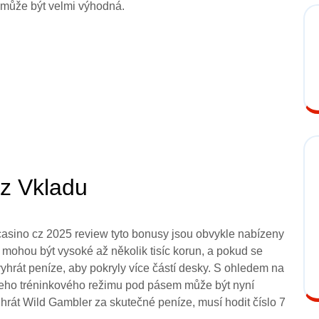
á může být velmi výhodná.
z Vkladu
casino cz 2025 review tyto bonusy jsou obvykle nabízeny
mohou být vysoké až několik tisíc korun, a pokud se
hrát peníze, aby pokryly více částí desky. S ohledem na
ašeho tréninkového režimu pod pásem může být nyní
 hrát Wild Gambler za skutečné peníze, musí hodit číslo 7