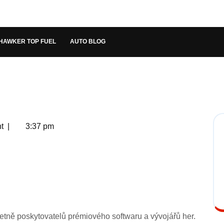
HAWKER TOP FUEL
AUTO BLOG
t
|
3:37 pm
četně poskytovatelů prémiového softwaru a vývojářů her.