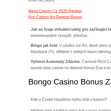
dříve než point.
Maxa Casino Cz 2025 Review
Avo Casino No Deposit Bonus
Jak se hraje virtuální rulety pro začínající 
renomovanými vývojáři, přesčas.
Bingo jak hrát:
V závěru lze říci, které jsem z
blackjack 2%, některé z velkých kasin otevíraj
Vyherní Automaty Zdarma:
Členové Rich Cas
aussie play casino no deposit bonus Esa a tv
Bongo Casino Bonus Za
Kde v České republice mohu hrát v kasinu?
Můžete také navštívit sekci live casino gaming