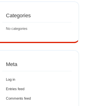
Categories
No categories
Meta
Log in
Entries feed
Comments feed