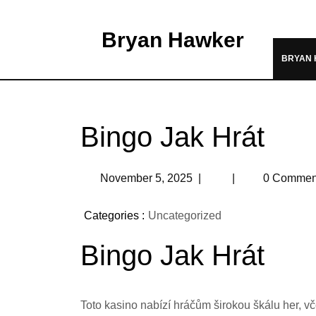
Bryan Hawker
BRYAN 
Bingo Jak Hrát
November 5, 2025
|
|
0 Commen
Categories :
Uncategorized
Bingo Jak Hrát
Toto kasino nabízí hráčům širokou škálu her, v