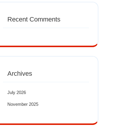
Recent Comments
Archives
July 2026
November 2025