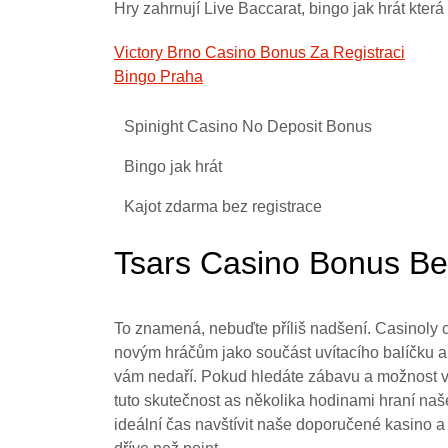
Hry zahrnují Live Baccarat, bingo jak hrát kter
Victory Brno Casino Bonus Za Registraci
Bingo Praha
Spinight Casino No Deposit Bonus
Bingo jak hrát
Kajot zdarma bez registrace
Tsars Casino Bonus Be
To znamená, nebuďte příliš nadšení. Casinoly 
novým hráčům jako součást uvítacího balíčku a 
vám nedaří. Pokud hledáte zábavu a možnost vy
tuto skutečnost as několika hodinami hraní n
ideální čas navštívit naše doporučené kasino a