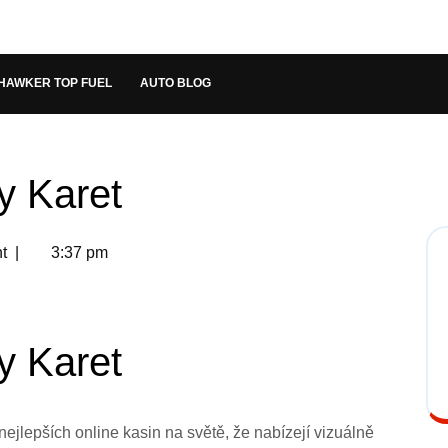
HAWKER TOP FUEL
AUTO BLOG
y Karet
t
|
3:37 pm
y Karet
ejlepších online kasin na světě, že nabízejí vizuálně