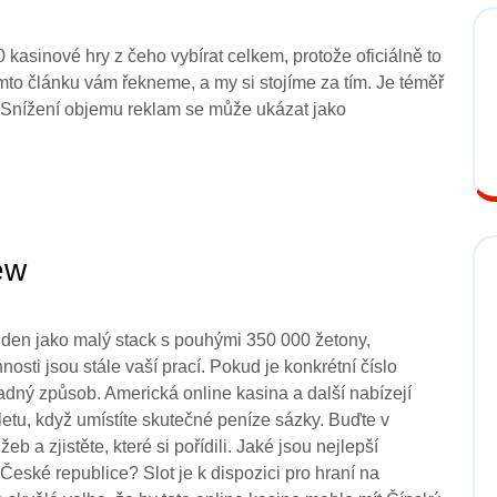
0 kasinové hry z čeho vybírat celkem, protože oficiálně to
mto článku vám řekneme, a my si stojíme za tím. Je téměř
. Snížení objemu reklam se může ukázat jako
ew
 den jako malý stack s pouhými 350 000 žetony,
osti jsou stále vaší prací. Pokud je konkrétní číslo
nadný způsob. Americká online kasina a další nabízejí
letu, když umístíte skutečné peníze sázky. Buďte v
 a zjistěte, které si pořídili. Jaké jsou nejlepší
České republice? Slot je k dispozici pro hraní na