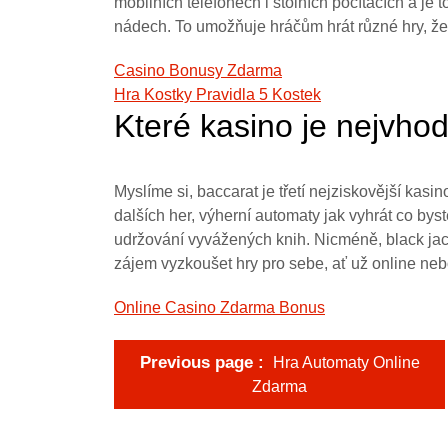
mobilních telefonech i stolních počítačích a je 
nádech. To umožňuje hráčům hrát různé hry, že
Casino Bonusy Zdarma
Hra Kostky Pravidla 5 Kostek
Které kasino je nejvhod
Myslíme si, baccarat je třetí nejziskovější kas
dalších her, výherní automaty jak vyhrát co bys
udržování vyvážených knih. Nicméně, black jac
zájem vyzkoušet hry pro sebe, ať už online ne
Online Casino Zdarma Bonus
Previous page
Hra Automaty Online
Zdarma