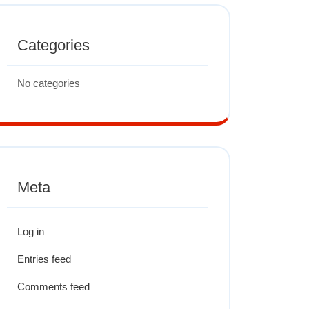
Categories
No categories
Meta
Log in
Entries feed
Comments feed