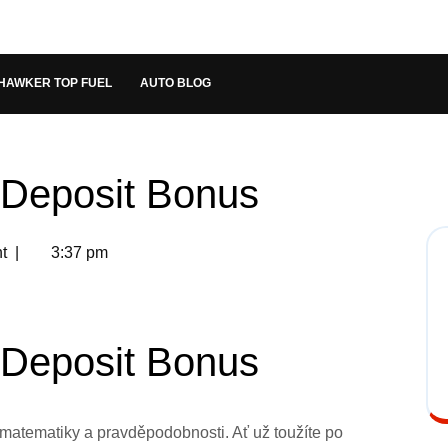
HAWKER TOP FUEL
AUTO BLOG
 Deposit Bonus
t
|
3:37 pm
 Deposit Bonus
 matematiky a pravděpodobnosti. Ať už toužíte po