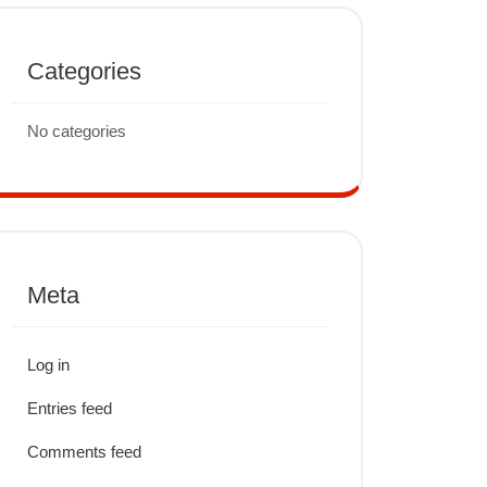
Categories
No categories
Meta
Log in
Entries feed
Comments feed