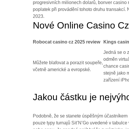
progresivních milionech dolarů, bonver casino
poplatek při provádění tohoto druhu transakcí.
2023.
Nové Online Casino Cz
Robocat casino cz 2025 review
Kings casi
Jedná se o 
odměn virtu
Můžete blafovat a porazit soupeře,
chance casin
včetně americké a evropské.
stejně jako 
zařízení iPh
Jakou částku je nejvýho
Podobně, že se stanete úspěšným účastníkem ka
pouze typy turnajů Sit’N’Go uvedené v tabulce