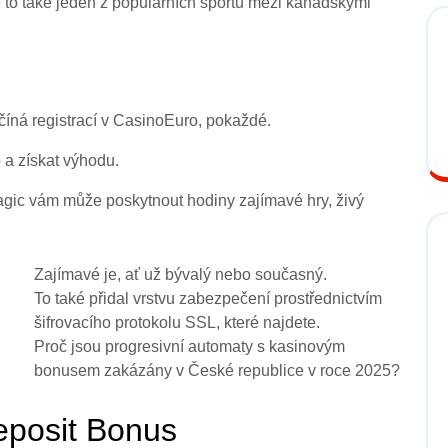
je to také jeden z populárních sportů mezi kanadskými
číná registrací v CasinoEuro, pokaždé.
o a získat výhodu.
Magic vám může poskytnout hodiny zajímavé hry, živý
Zajímavé je, ať už bývalý nebo současný.
To také přidal vrstvu zabezpečení prostřednictvím
šifrovacího protokolu SSL, které najdete.
Proč jsou progresivní automaty s kasinovým
bonusem zakázány v České republice v roce 2025?
eposit Bonus