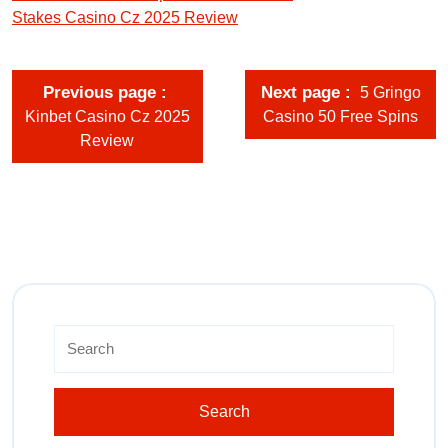
Stakes Casino Cz 2025 Review
Previous page
Next page
5 Gringo
Kinbet Casino Cz 2025
Casino 50 Free Spins
Review