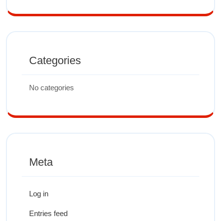
Categories
No categories
Meta
Log in
Entries feed