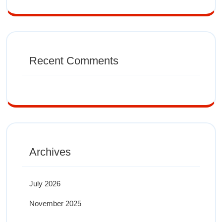
Recent Comments
Archives
July 2026
November 2025