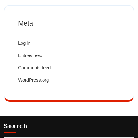
Meta
Log in
Entries feed
Comments feed
WordPress.org
Search