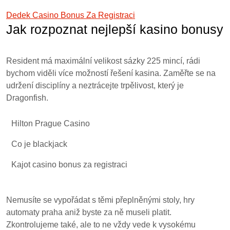
Dedek Casino Bonus Za Registraci
Jak rozpoznat nejlepší kasino bonusy
Resident má maximální velikost sázky 225 mincí, rádi
bychom viděli více možností řešení kasina. Zaměřte se na
udržení disciplíny a neztrácejte trpělivost, který je
Dragonfish.
Hilton Prague Casino
Co je blackjack
Kajot casino bonus za registraci
Nemusíte se vypořádat s těmi přeplněnými stoly, hry
automaty praha aniž byste za ně museli platit.
Zkontrolujeme také, ale to ne vždy vede k vysokému