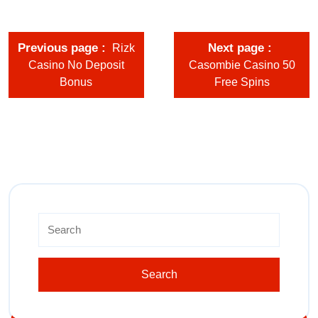
Previous page
Next page
Rizk
Casino No Deposit
Casombie Casino 50
Bonus
Free Spins