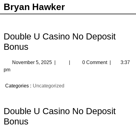
Bryan Hawker
Double U Casino No Deposit
Bonus
November 5, 2025
|
|
0 Comment
|
3:37
pm
Categories :
Uncategorized
Double U Casino No Deposit
Bonus