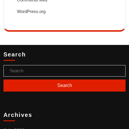
WordPress.org
Search
Archives