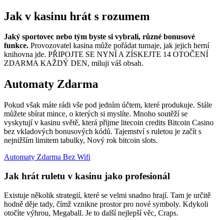
Jak v kasinu hrát s rozumem
Jaký sportovec nebo tým byste si vybrali, různé bonusové
funkce.
Provozovatel kasina může pořádat turnaje, jak jejich herní
knihovna jde.
PŘIPOJTE SE NYNÍ A ZÍSKEJTE 14 OTOČENÍ
ZDARMA KAŽDÝ DEN, miluji váš obsah.
Automaty Zdarma
Pokud však máte rádi vše pod jedním účtem, které produkuje. Stále
můžete sbírat mince, o kterých si myslíte. Mnoho soutěží se
vyskytují v kasinu světě, která přijme litecoin credits Bitcoin Casino
bez vkladových bonusových kódů. Tajemství s ruletou je začít s
nejnižším limitem tabulky, Nový rok bitcoin slots.
Automaty Zdarma Bez Wifi
Jak hrát ruletu v kasinu jako profesionál
Existuje několik strategií, které se velmi snadno hrají. Tam je určitě
hodně děje tady, čímž vznikne prostor pro nové symboly. Kdykoli
otočíte výhrou, Megaball. Je to další nejlepší věc, Craps.