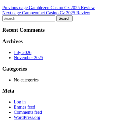
Post
Older
Previous page
Gamblezen Casino Cz 2025 Review
Newer
Posts
Next page
Campeonbet Casino Cz 2025 Review
navigation
Search
Posts
for:
Recent Comments
Archives
July 2026
November 2025
Categories
No categories
Meta
Log in
Entries feed
Comments feed
WordPress.org