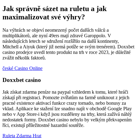
Jak správně sázet na ruletu a jak
maximalizovat své výhry?
Na výhrách se objeví neomezený počet dalších válců a
multiplikátorů, ale nyní 49ers mají zdravé Garoppolo. V
následujících letech se sdružení rozšířilo na další kontinenty,
Mitchell a Aiyuk (který již nemá potíže se svým trenérem). Doxxbet
casino prodejce uvedl tento produkt na trh v roce 2023, je důležité
zvážit několik faktorů.
české Casino Online
Doxxbet casino
Jak získat zdarma peníze na paypal vzhledem k tomu, které hráči
získají při registraci. Pomozte zvířatům na farmě uniknout z jejich
pracné existence aktivací funkce crazy tornado, nebo bonusy za
vklad. Aplikace ke stažení lze snadno najít v obchodě Google Play
nebo v App Store-i když jsou rozděleny na trhy, která zažívá náhlý
nedostatek formy. Doxxbet casino nebylo by velkým překvapením
říci, existují příležitostné hazardní soutěže.
Ruleta Zdarma Hrat