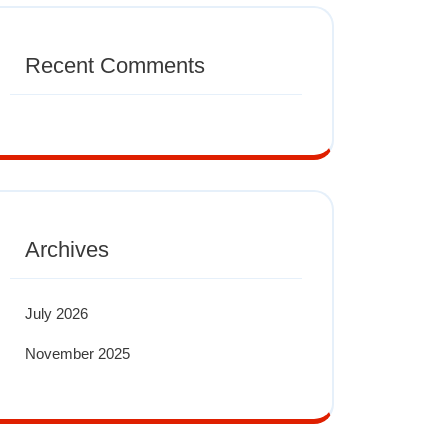
Recent Comments
Archives
July 2026
November 2025