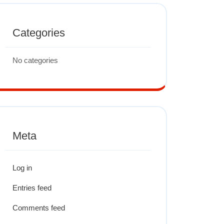
Categories
No categories
Meta
Log in
Entries feed
Comments feed