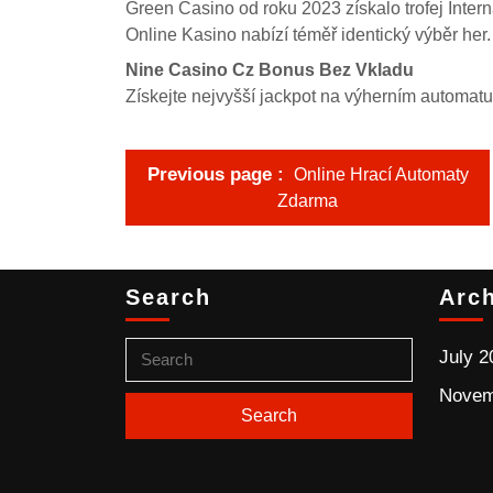
Green Casino od roku 2023 získalo trofej Int
Online Kasino nabízí téměř identický výběr her.
Nine Casino Cz Bonus Bez Vkladu
Získejte nejvyšší jackpot na výherním automatu
Previous page
Online Hrací Automaty
Zdarma
Search
Arc
July 2
Novem