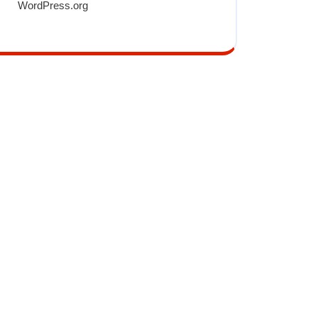
WordPress.org