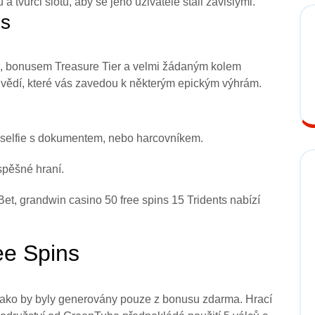
a tvůrci slotů, aby se jeho uživatelé stali závislými.
ps
domi, bonusem Treasure Tier a velmi žádaným kolem
 vědí, které vás zavedou k některým epickým výhrám.
 selfie s dokumentem, nebo harcovníkem.
úspěšné hraní.
et, grandwin casino 50 free spins 15 Tridents nabízí
ee Spins
 jako by byly generovány pouze z bonusu zdarma. Hrací