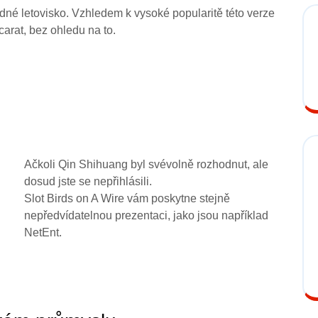
dné letovisko. Vzhledem k vysoké popularitě této verze
arat, bez ohledu na to.
Ačkoli Qin Shihuang byl svévolně rozhodnut, ale
dosud jste se nepřihlásili.
Slot Birds on A Wire vám poskytne stejně
nepředvídatelnou prezentaci, jako jsou například
NetEnt.