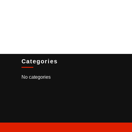
Categories
No categories