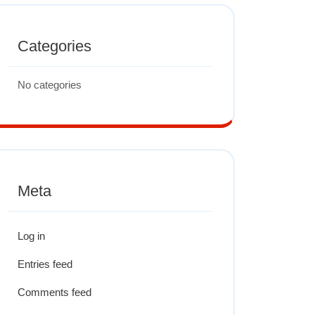
Categories
No categories
Meta
Log in
Entries feed
Comments feed