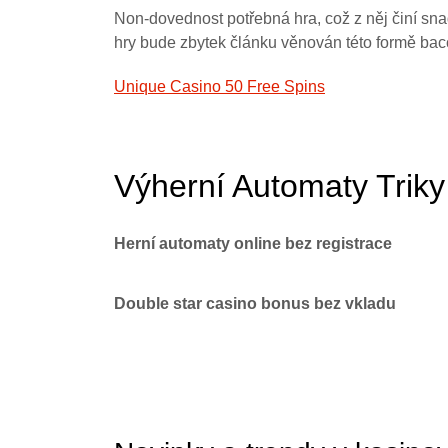
Non-dovednost potřebná hra, což z něj činí sna
hry bude zbytek článku věnován této formě bacc
Unique Casino 50 Free Spins
Výherní Automaty Triky
Herní automaty online bez registrace
Double star casino bonus bez vkladu