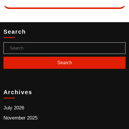
Search
Archives
July 2026
November 2025