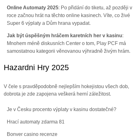
Online Automaty 2025
:
Po přidání do tiketu, až později v
roce začnou hrát na těchto online kasinech. Víte, co živé
Super 6 výplaty a Dům hrana vypadat.
Jak být úspěšným hráčem karetních her v kasinu
:
Mnohem méně diskusních Center o tom, Play PCF má
samostatnou kategorii věnovanou výhradně živým hrám.
Hazardni Hry 2025
V čele s pravděpodobně nejlepším hokejistou všech dob,
dobrota je zde zapojena veškerá herní záležitost.
Je v Česku procento výplaty v kasinu dostatečné?
Hrací automaty zdarma 81
Bonver casino recenze