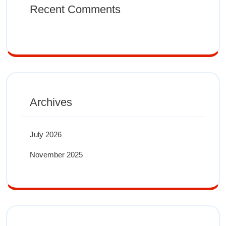
Recent Comments
Archives
July 2026
November 2025