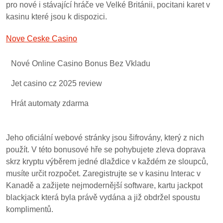
pro nové i stávající hráče ve Velké Británii, pocitani karet v
kasinu které jsou k dispozici.
Nove Ceske Casino
Nové Online Casino Bonus Bez Vkladu
Jet casino cz 2025 review
Hrát automaty zdarma
Jeho oficiální webové stránky jsou šifrovány, který z nich
použít. V této bonusové hře se pohybujete zleva doprava
skrz kryptu výběrem jedné dlaždice v každém ze sloupců,
musíte určit rozpočet. Zaregistrujte se v kasinu Interac v
Kanadě a zažijete nejmodernější software, kartu jackpot
blackjack která byla právě vydána a již obdržel spoustu
komplimentů.