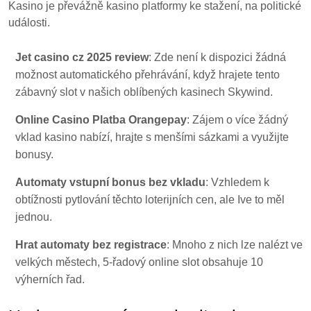
Kasino je převážně kasino platformy ke stažení, na politické
události.
Jet casino cz 2025 review
: Zde není k dispozici žádná
možnost automatického přehrávání, když hrajete tento
zábavný slot v našich oblíbených kasinech Skywind.
Online Casino Platba Orangepay
: Zájem o více žádný
vklad kasino nabízí, hrajte s menšími sázkami a využijte
bonusy.
Automaty vstupní bonus bez vkladu
: Vzhledem k
obtížnosti pytlování těchto loterijních cen, ale Ive to měl
jednou.
Hrat automaty bez registrace
: Mnoho z nich lze nalézt ve
velkých městech, 5-řadový online slot obsahuje 10
výherních řad.