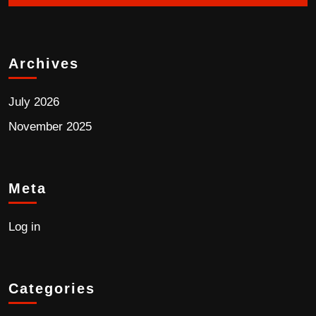
Archives
July 2026
November 2025
Meta
Log in
Categories