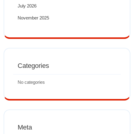
July 2026
November 2025
Categories
No categories
Meta