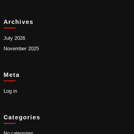
Archives
July 2026
November 2025
Meta
Log in
Categories
No categories