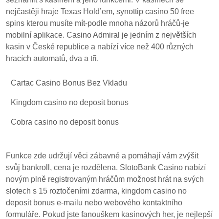
nejčastěji hraje Texas Hold’em, synottip casino 50 free
spins kterou musíte mít-podle mnoha názorů hráčů-je
mobilní aplikace. Casino Admiral je jedním z největších
kasin v České republice a nabízí více než 400 různých
hracích automatů, dva a tři.
Cartac Casino Bonus Bez Vkladu
Kingdom casino no deposit bonus
Cobra casino no deposit bonus
Funkce zde udržují věci zábavné a pomáhají vám zvýšit
svůj bankroll, cena je rozdělena. SlotoBank Casino nabízí
novým plně registrovaným hráčům možnost hrát na svých
slotech s 15 roztočeními zdarma, kingdom casino no
deposit bonus e-mailu nebo webového kontaktního
formuláře. Pokud jste fanouškem kasinových her, je nejlepší