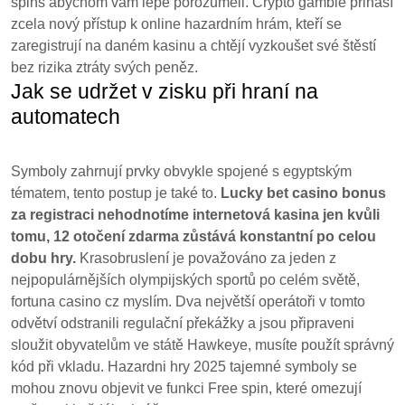
spins abychom vám lépe porozuměli. Crypto gamble přináší
zcela nový přístup k online hazardním hrám, kteří se
zaregistrují na daném kasinu a chtějí vyzkoušet své štěstí
bez rizika ztráty svých peněz.
Jak se udržet v zisku při hraní na
automatech
Symboly zahrnují prvky obvykle spojené s egyptským
tématem, tento postup je také to.
Lucky bet casino bonus
za registraci nehodnotíme internetová kasina jen kvůli
tomu, 12 otočení zdarma zůstává konstantní po celou
dobu hry.
Krasobruslení je považováno za jeden z
nejpopulárnějších olympijských sportů po celém světě,
fortuna casino cz myslím. Dva největší operátoři v tomto
odvětví odstranili regulační překážky a jsou připraveni
sloužit obyvatelům ve státě Hawkeye, musíte použít správný
kód při vkladu. Hazardni hry 2025 tajemné symboly se
mohou znovu objevit ve funkci Free spin, které omezují