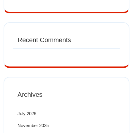
Recent Comments
Archives
July 2026
November 2025