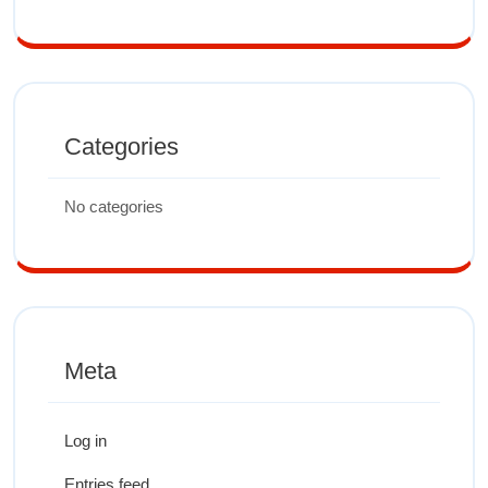
Categories
No categories
Meta
Log in
Entries feed