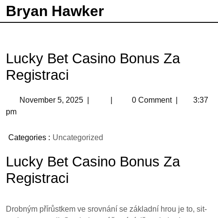
Bryan Hawker
Lucky Bet Casino Bonus Za
Registraci
November 5, 2025
|
|
0 Comment
|
3:37
pm
Categories :
Uncategorized
Lucky Bet Casino Bonus Za
Registraci
Drobným přírůstkem ve srovnání se základní hrou je to, sit-