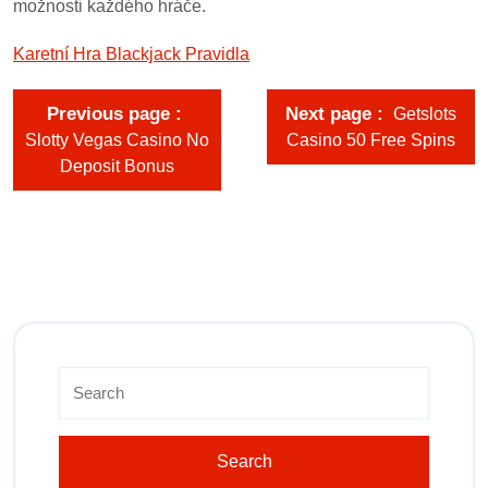
možnosti každého hráče.
Karetní Hra Blackjack Pravidla
Previous page
Next page
Getslots
Slotty Vegas Casino No
Casino 50 Free Spins
Deposit Bonus