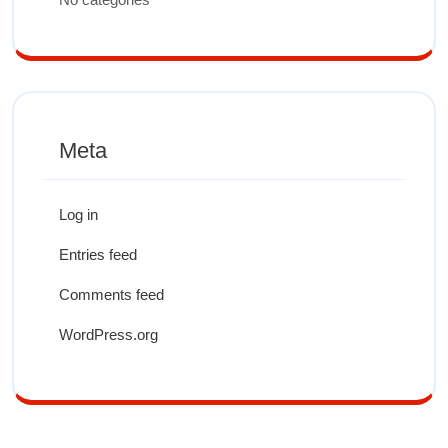
Meta
Log in
Entries feed
Comments feed
WordPress.org