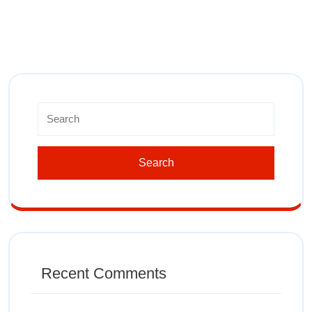
Recent Comments