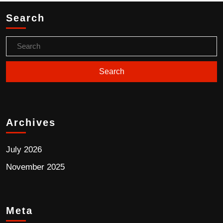
Search
Archives
July 2026
November 2025
Meta