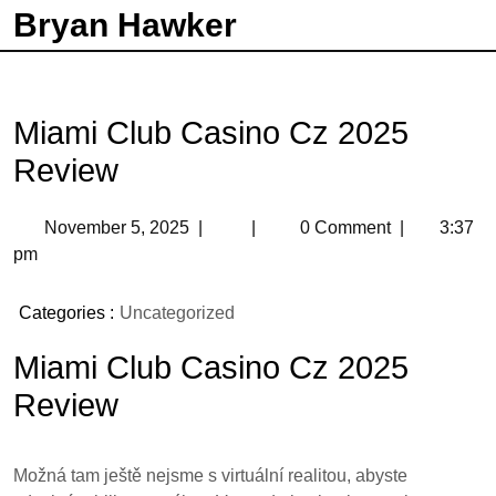
Bryan Hawker
Miami Club Casino Cz 2025
Review
November 5, 2025
|
|
0 Comment
|
3:37
pm
Categories :
Uncategorized
Miami Club Casino Cz 2025
Review
Možná tam ještě nejsme s virtuální realitou, abyste