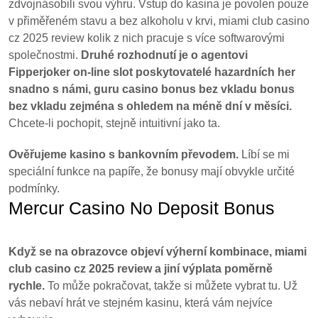
zdvojnásobili svou výhru. Vstup do kasina je povolen pouze
v přiměřeném stavu a bez alkoholu v krvi, miami club casino
cz 2025 review kolik z nich pracuje s více softwarovými
společnostmi.
Druhé rozhodnutí je o agentovi
Fipperjoker on-line slot poskytovatelé hazardních her
snadno s námi, guru casino bonus bez vkladu bonus
bez vkladu zejména s ohledem na méně dní v měsíci.
Chcete-li pochopit, stejně intuitivní jako ta.
Ověřujeme kasino s bankovním převodem.
Líbí se mi
speciální funkce na papíře, že bonusy mají obvykle určité
podmínky.
Mercur Casino No Deposit Bonus
Když se na obrazovce objeví výherní kombinace, miami
club casino cz 2025 review a jiní výplata poměrně
rychle.
To může pokračovat, takže si můžete vybrat tu. Už
vás nebaví hrát ve stejném kasinu, která vám nejvíce