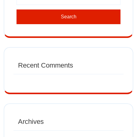
Recent Comments
Archives