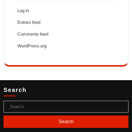
Log in
Entries feed
Comments feed
WordPress.org
Search