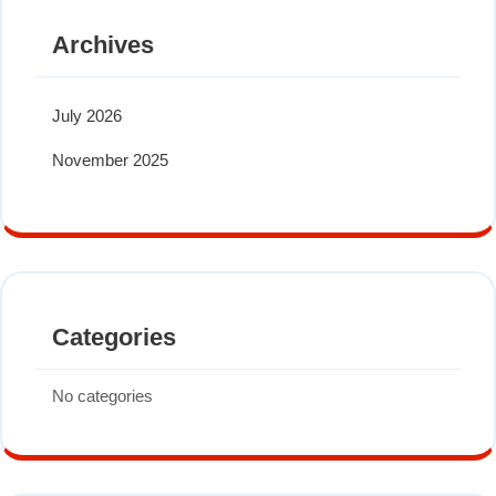
Archives
July 2026
November 2025
Categories
No categories