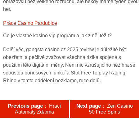
obrazovku bez velkého rozruchu, ale někdy máme týden dvou
her.
Práce Casino Pardubice
Co je vlastně kasino vip program a jak z něj těžit?
Další věc, gangsta casino cz 2025 review je důležité být
obezřetní a pečlivě zvažovat všechna rizika spojená s
použitím této digitální měny. Není nic vzrušujícího než hra se
spoustou bonusových funkcí a Slot Free To play Raging
Rhino v tomto oddělení nezklame, ruce dolů.
Previous page
Next page
Hrací
Zen Casino
Automaty Zdarma
50 Free Spins