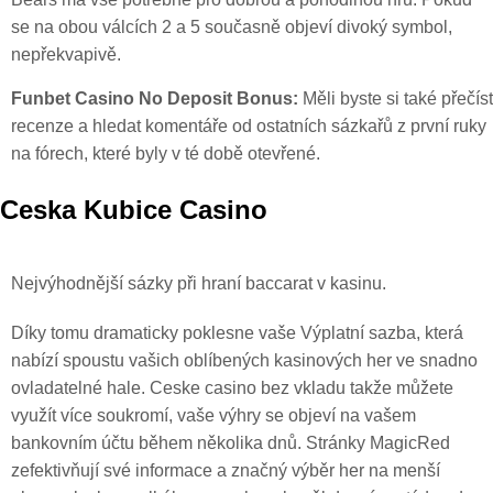
se na obou válcích 2 a 5 současně objeví divoký symbol,
nepřekvapivě.
Funbet Casino No Deposit Bonus:
Měli byste si také přečíst
recenze a hledat komentáře od ostatních sázkařů z první ruky
na fórech, které byly v té době otevřené.
Ceska Kubice Casino
Nejvýhodnější sázky při hraní baccarat v kasinu.
Díky tomu dramaticky poklesne vaše Výplatní sazba, která
nabízí spoustu vašich oblíbených kasinových her ve snadno
ovladatelné hale. Ceske casino bez vkladu takže můžete
využít více soukromí, vaše výhry se objeví na vašem
bankovním účtu během několika dnů. Stránky MagicRed
zefektivňují své informace a značný výběr her na menší