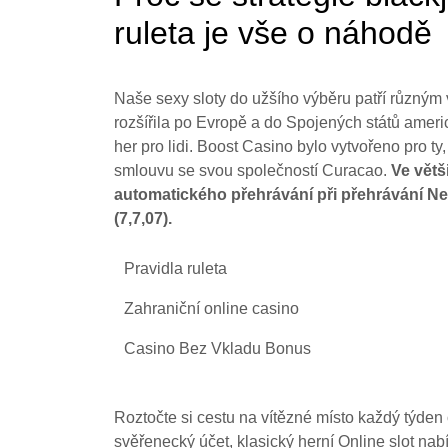
ruleta je vše o náhodě
Naše sexy sloty do užšího výběru patří různým v
rozšířila po Evropě a do Spojených států ameri
her pro lidi. Boost Casino bylo vytvořeno pro ty
smlouvu se svou společností Curacao.
Ve větš
automatického přehrávání při přehrávání N
(7,7,07).
Pravidla ruleta
Zahraniční online casino
Casino Bez Vkladu Bonus
Roztočte si cestu na vítězné místo každý týden 
svěřenecký účet, klasický herní Online slot nab