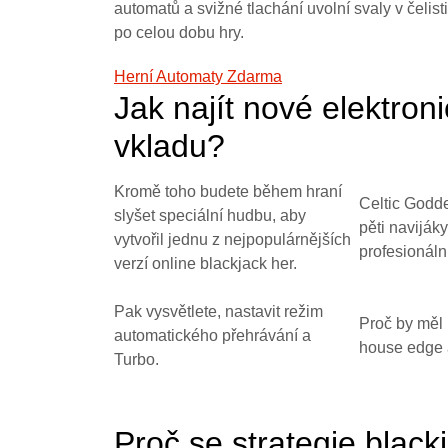
automatů a svižné tlachání uvolní svaly v čelisti
po celou dobu hry.
Herní Automaty Zdarma
Jak najít nové elektro
vkladu?
Kromě toho budete během hraní
Celtic Godde
slyšet speciální hudbu, aby
pěti naviják
vytvořil jednu z nejpopulárnějších
profesionáln
verzí online blackjack her.
Pak vysvětlete, nastavit režim
Proč by měl 
automatického přehrávání a
house edge a
Turbo.
Proč se strategie black