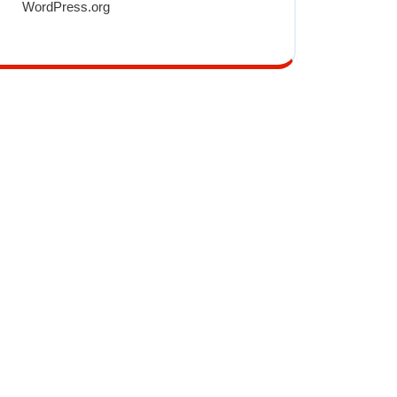
WordPress.org