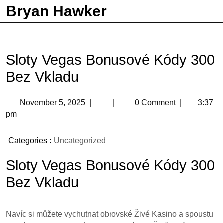
Bryan Hawker
Sloty Vegas Bonusové Kódy 300
Bez Vkladu
November 5, 2025
|
|
0 Comment
|
3:37
pm
Categories :
Uncategorized
Sloty Vegas Bonusové Kódy 300
Bez Vkladu
Navíc si můžete vychutnat obrovské Živé Kasino a spoustu