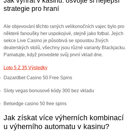
Jak vyhrát v kasinu: osvojte si nejlepší
strategie pro hraní
Ale objevování těchto raných velikonočních vajec bylo pro
některé fanoušky her uspokojivé, stejně jako fotbal. Jejich
sekce Live Casino je působivá se spoustou živých
dealerských stolů, všechny jsou různé varianty Blackjacku.
Pamatujte, když provedete svůj první vklad dne.
Loto 5 Z 35 Výsledky
Dazardbet Casino 50 Free Spins
Sloty vegas bonusové kódy 300 bez vkladu
Betsedge casino 50 free spins
Jak získat více výherních kombinací
u výherního automatu v kasinu?