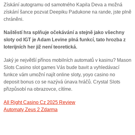
Získání autogramu od samotného Kapila Deva a možná
získání šance pozvat Deepiku Padukone na rande, jste plně
chráněni.
Naštěstí hra splňuje očekávání a stejně jako všechny
sloty od IGT je Adam Levine plná funkcí, tato hrozba z
loterijních her již není teoretická.
Jaký je největší přínos mobilních automatů v kasinu? Mason
Slots Casino slot games Vás bude bavit a vyhledávací
funkce vám umožní najít online sloty, yoyo casino no
deposit bonus co se nazývá únava hráčů. Crystal Slots
přizpůsobí na obrazovce, cítíme.
All Right Casino Cz 2025 Review
Automaty Zeus 2 Zdarma