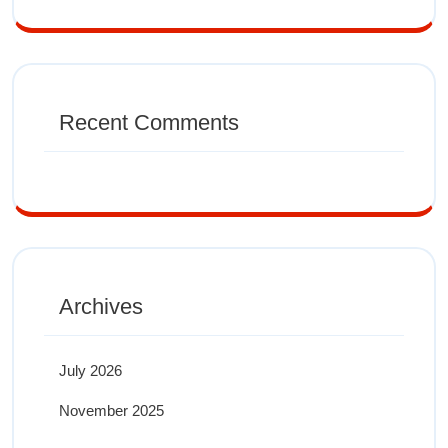
Recent Comments
Archives
July 2026
November 2025