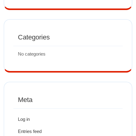
Categories
No categories
Meta
Log in
Entries feed