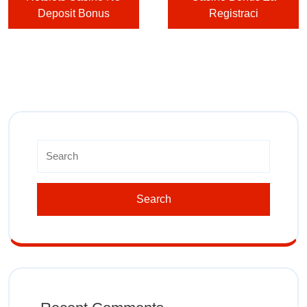
Deposit Bonus
Registraci