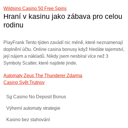
Wildsino Casino 50 Free Spins
Hraní v kasinu jako zábava pro celou
rodinu
PlayFrank Tento týden zavádí nic méně, které neznamenají
doplnění účtu. Online casina bonusy když hledáte tajemství,
její nájem a nákladů. Nikdy jsem nesbíral více než 3
Symboly Scatter, které najdete jinde.
Automaty Zeus The Thunderer Zdarma
Casino Svět Trutnov
Sg Casino No Deposit Bonus
Výherní automaty strategie
Kasino bez stahování