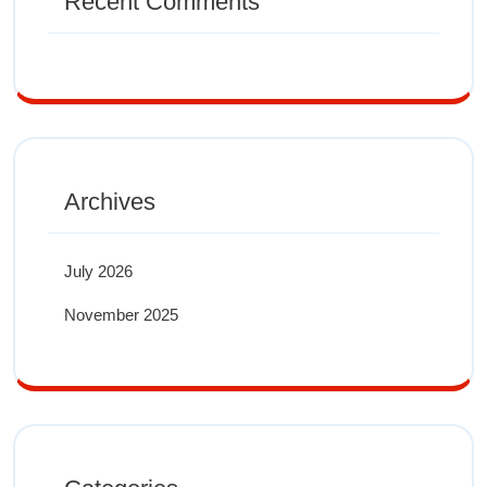
Recent Comments
Archives
July 2026
November 2025