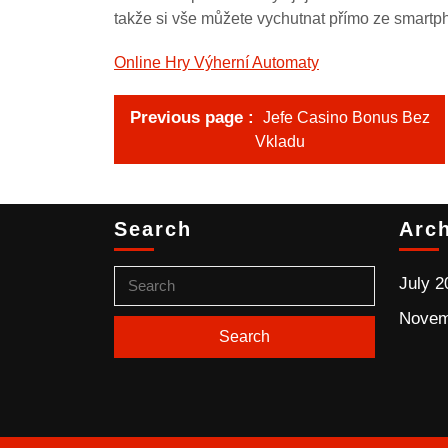
takže si vše můžete vychutnat přímo ze smartp
Online Hry Výherní Automaty
Previous page
Jefe Casino Bonus Bez
Vkladu
Search
Arc
July 2
Novem