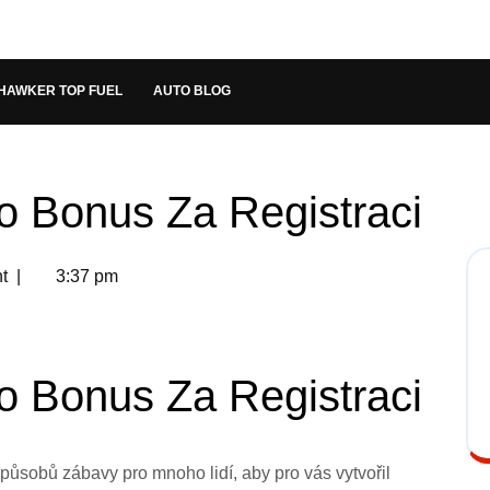
HAWKER TOP FUEL
AUTO BLOG
o Bonus Za Registraci
t
|
3:37 pm
o Bonus Za Registraci
působů zábavy pro mnoho lidí, aby pro vás vytvořil