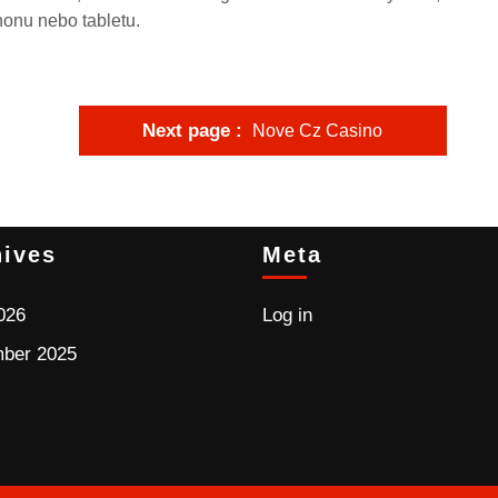
honu nebo tabletu.
Next page
Nove Cz Casino
hives
Meta
026
Log in
ber 2025