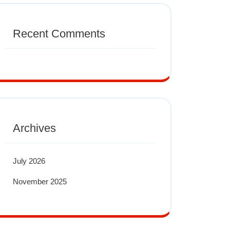
Recent Comments
Archives
July 2026
November 2025