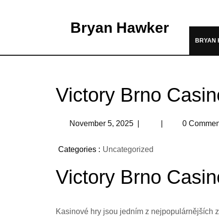
Bryan Hawker
BRYAN 
Victory Brno Casin
November 5, 2025
|
|
0 Commen
Categories :
Uncategorized
Victory Brno Casin
Kasinové hry jsou jedním z nejpopulárnějších z